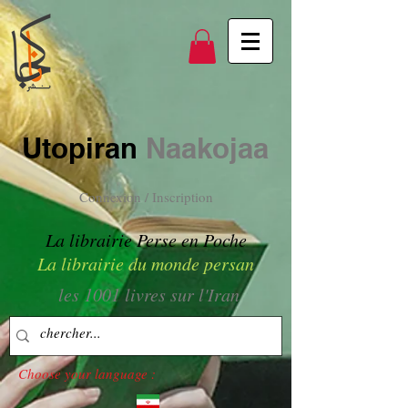
Utopiran
Naakojaa
Connexion / Inscription
La librairie Perse en Poche
La librairie du monde persan
les 1001 livres sur l'Iran
Choose your language :