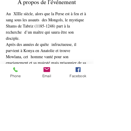
À propos de l'événement
Au  XIIIe siècle, alors que la Perse est à feu et à 
sang sous les assauts  des Mongols, le mystique 
Shams de Tabriz (1185-1248) part à la 
recherche  d’un maître qui saura être son 
disciple.

Après des années de quête  infructueuse, il 
parvient à Konya en Anatolie et trouve 
Mowlana, cet  homme vanté pour son 
enseignement et sa majesté mais prisonnier de sa 
 renommée. Shams sera son libérateur. Par leur 
rencontre puis leur  séparation, Mowlana 
Phone
Email
Facebook
deviendra l’un des poètes les plus vertigineux de 
la  littérature mondiale, que nous connaissons 
aujourd’hui sous le nom de  Roumi.
Billets
Complet