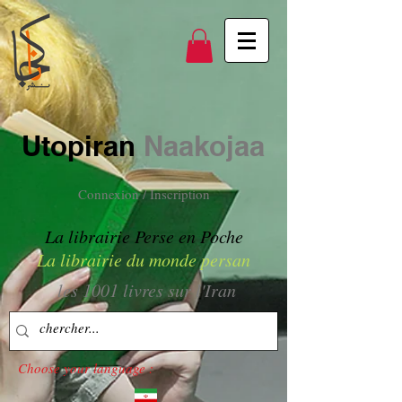
Utopiran
Naakojaa
Connexion / Inscription
La librairie Perse en Poche
La librairie du monde persan
les 1001 livres sur l'Iran
Choose your language :