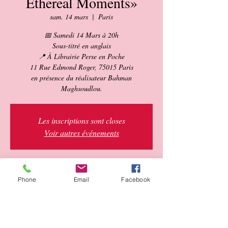
Ethereal Moments»
sam. 14 mars
  |  
Paris
📅 Samedi 14 Mars à 20h
Sous-titré en anglais
📍 À Librairie Perse en Poche
11 Rue Edmond Roger, 75015 Paris
en présence du réalisateur Bahman
Maghsoudlou.
Les inscriptions sont closes
Voir autres événements
Heure et lieu
Phone
Email
Facebook
14 mars 2026, 20:00 – 21:40
Paris, 11 Rue Edmond Roger, 75015 Paris,
France