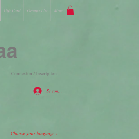
Gift Card
Groups List
More
aa
Connexion / Inscription
Se connecter
Choose your language :