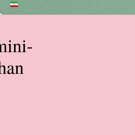
mini-
han