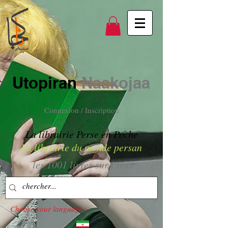
Utopiran
Naakojaa
Connexion / Inscription
La librairie Perse en Poche
La librairie du monde persan
les 1001 livres sur l'Iran
Choose your language :