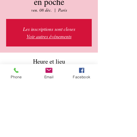
en poche
ven. 08 déc.
  |  
Paris
Les inscriptions sont closes
Voir autres événements
Heure et lieu
08 déc. 2023, 09:00 – 10 déc. 2023, 20:00
Phone
Email
Facebook
Paris, 11 Rue Edmond Roger, 75015 Paris,
France
À propos de l'événement
Utopiran Naakojaa
Librairie Perse en Poche
11 Rue Edmond Roger 75015 Paris
Tel 0145749986