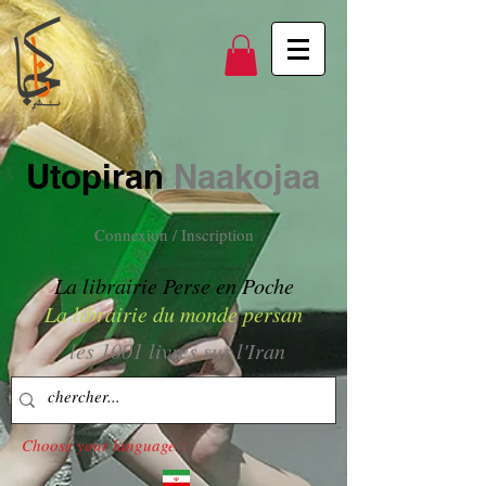
Utopiran
Naakojaa
Connexion / Inscription
La librairie Perse en Poche
La librairie du monde persan
les 1001 livres sur l'Iran
Choose your language :