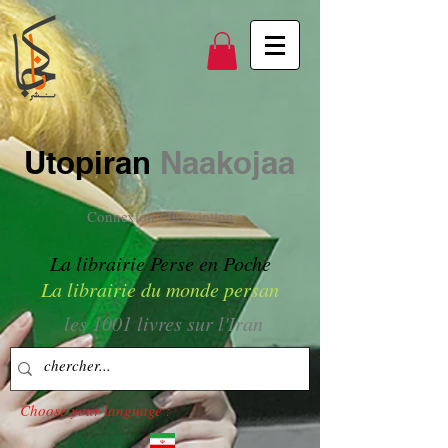
Utopiran
Naakojaa
Connexion / Inscription
La librairie Perse en Poche
La librairie du monde persan
les 1001 livres sur l'Iran
Choose your language :