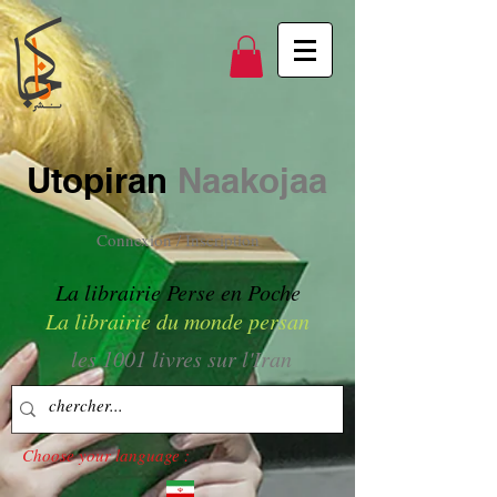
Utopiran
Naakojaa
Connexion / Inscription
La librairie Perse en Poche
La librairie du monde persan
les 1001 livres sur l'Iran
Choose your language :