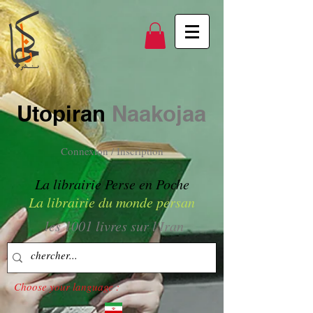
Utopiran
Naakojaa
Connexion / Inscription
La librairie Perse en Poche
La librairie du monde persan
les 1001 livres sur l'Iran
Choose your language :