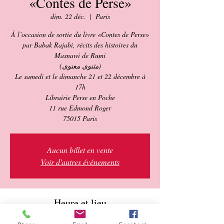
«Contes de Perse»
dim. 22 déc.
  |  
Paris
À l’occasion de sortie du livre «Contes de Perse»
par Babak Rajabi, récits des histoires du
Masnawi de Rumi
(مثنوی معنوی)
Le samedi et le dimanche 21 et 22 décembre à
17h
Librairie Perse en Poche
11 rue Edmond Roger
Aucun billet en vente
Voir d'autres événements
Heure et lieu
22 déc. 2024, 17:00 – 18:30